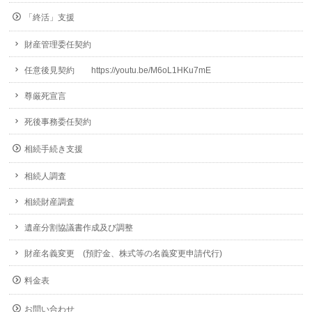
「終活」支援
財産管理委任契約
任意後見契約 https://youtu.be/M6oL1HKu7mE
尊厳死宣言
死後事務委任契約
相続手続き支援
相続人調査
相続財産調査
遺産分割協議書作成及び調整
財産名義変更 (預貯金、株式等の名義変更申請代行)
料金表
お問い合わせ