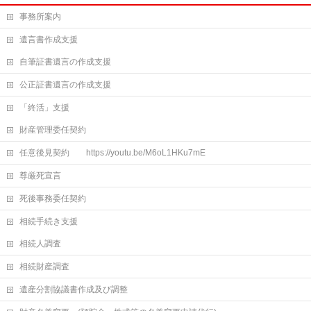
事務所案内
遺言書作成支援
自筆証書遺言の作成支援
公正証書遺言の作成支援
「終活」支援
財産管理委任契約
任意後見契約 https://youtu.be/M6oL1HKu7mE
尊厳死宣言
死後事務委任契約
相続手続き支援
相続人調査
相続財産調査
遺産分割協議書作成及び調整