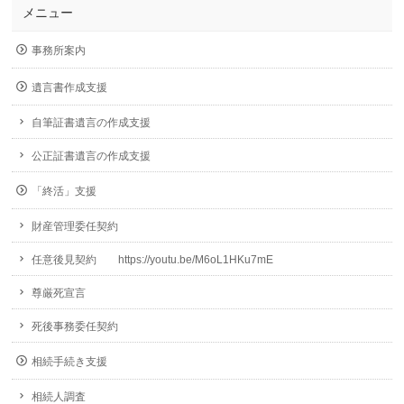
メニュー
事務所案内
遺言書作成支援
自筆証書遺言の作成支援
公正証書遺言の作成支援
「終活」支援
財産管理委任契約
任意後見契約 https://youtu.be/M6oL1HKu7mE
尊厳死宣言
死後事務委任契約
相続手続き支援
相続人調査