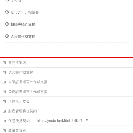
その他
セミナー、相談会
相続手続き支援
遺言書作成支援
事務所案内
遺言書作成支援
自筆証書遺言の作成支援
公正証書遺言の作成支援
「終活」支援
財産管理委任契約
任意後見契約 https://youtu.be/M6oL1HKu7mE
尊厳死宣言