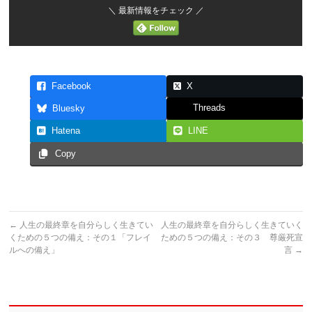
＼ 最新情報をチェック ／
Facebook
X
Threads
Bluesky
Hatena
LINE
Copy
←
人生の最終章を自分らしく生きてい
人生の最終章を自分らしく生きていく
くための５つの備え：その１「フレイ
ための５つの備え：その３ 尊厳死宣
ルへの備え」
言
→