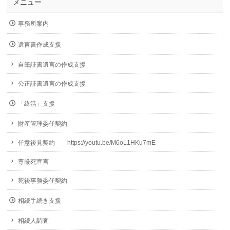
メニュー
事務所案内
遺言書作成支援
自筆証書遺言の作成支援
公正証書遺言の作成支援
「終活」支援
財産管理委任契約
任意後見契約 https://youtu.be/M6oL1HKu7mE
尊厳死宣言
死後事務委任契約
相続手続き支援
相続人調査