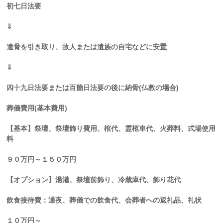
初七日法要
⇓
遺骨を引き取り、故人または遺族の自宅などに安置
⇓
四十九日法要または百箇日法要の後に納骨(仏教の場合)
葬儀費用(基本費用)
【基本】祭壇、祭壇飾り費用、棺代、霊柩車代、火葬料、式場使用
料
９０万円～１５０万円
【オプション】湯灌、祭壇前飾り、冷蔵庫代、飾り花代
飲食接待費：通夜、葬儀での飲食代、会葬者への返礼品、礼状
１０万円～