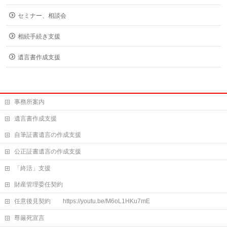
セミナー、相談会
相続手続き支援
遺言書作成支援
事務所案内
遺言書作成支援
自筆証書遺言の作成支援
公正証書遺言の作成支援
「終活」支援
財産管理委任契約
任意後見契約 https://youtu.be/M6oL1HKu7mE
尊厳死宣言