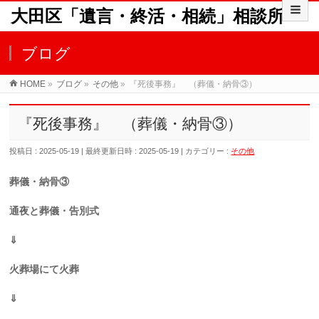
大田区「遺言・終活・相続」相談所
ブログ
HOME
»
ブログ
»
その他
»
『死後事務』 （葬儀・納骨③）
『死後事務』 （葬儀・納骨③）
投稿日 : 2025-05-19
最終更新日時 : 2025-05-19
カテゴリー :
その他
葬儀・納骨③
通夜と葬儀・告別式
⇓
火葬場にて火葬
⇓