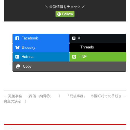
＼ 最新情報をチェック ／
Facebook
X
Threads
Bluesky
Hatena
LINE
Copy
←
死後事務 （葬儀・納骨②） 《
『死後事務』 市区町村での手続き
→
喪主の決定 》